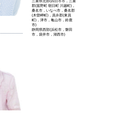
三重県北部(四日市市，三重
郡(菰野町 朝日町 川越町)，
桑名市，いなべ市，桑名郡
(木曽岬町)，員弁郡(東員
町)，津市，亀山市，鈴鹿
市)
静岡県西部(浜松市，磐田
市，袋井市，湖西市)