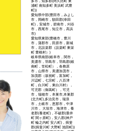
多市，知多郡(阿久比町 東
浦町 南知多町 美浜町 武豊
町))
愛知県中部(豊田市，みよし
市，岡崎市，額田郡(幸田
町)，安城市，碧南市，刈谷
市，西尾市，知立市，高浜
市)
愛知県東部(豊橋市，豊川
市，蒲郡市，田原市，新城
市，北設楽郡（設楽町 東栄
町 豊根村）)
岐阜県南部(岐阜市，関市，
美濃市，羽島市，羽島郡(岐
南町，笠松町），各務原
市，山県市，美濃加茂市，
加茂郡（坂祝町，富加町，
川辺町，七宗町，八百津
町，白川町，東白川村），
可児郡（御嵩町），可児
市，瑞穂市，本巣市,本巣郡
(北方町),多治見市，瑞浪
市，土岐市，恵那市，中津
川市， 大垣市，海津市，養
老郡(養老町)，不破郡(垂井
町 関ヶ原町)，安八郡(神戸
町 輪之内町 安八町)，揖斐
郡(揖斐川町 大野町 池田町))