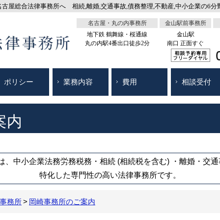
屋総合法律事務所へ 相続,離婚,交通事故,債務整理,不動産,中小企業の6分野
名古屋・丸の内事務所
金山駅前事務所
地下鉄 鶴舞線・桜通線
金山駅
丸の内駅4番出口徒歩2分
南口 正面すぐ
ポリシー
業務内容
費用
相談受付
案内
、中小企業法務労務税務・相続 (相続税を含む) ・離婚・交
特化した専門性の高い法律事務所です。
事務所
岡崎事務所のご案内