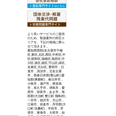
より良いサービスのご提供
のため、取扱案件の対応エ
リアを、下記の地域に限ら
せて頂きます。
愛知県西部(名古屋市千種
区,東区,北区,西区,中村区,中
区,昭和区,瑞穂区,熱田区,中
川区,港区,南区,守山区,緑区,
名東区,天白区, 豊明市，日
進市，清須市，北名古屋
市，西春日井郡(豊山町),愛
知郡(東郷町)，春日井市，
小牧市，瀬戸市，尾張旭
市，長久手市，津島市，愛
西市，弥富市，あま市，海
部郡(大治町 蟹江町 飛島村),
一宮市，稲沢市，犬山市，
江南市，岩倉市，丹羽郡(大
口町 扶桑町)，半田市，常
滑市，東海市，大府市，知