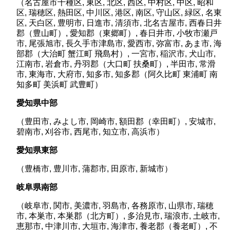
（名古屋市千種区, 東区, 北区, 西区, 中村区, 中区, 昭和
区, 瑞穂区, 熱田区, 中川区, 港区, 南区, 守山区, 緑区, 名東
区, 天白区, 豊明市, 日進市, 清須市, 北名古屋市, 西春日井
郡（豊山町）, 愛知郡（東郷町）, 春日井市, 小牧市瀬戸
市, 尾張旭市, 長久手市津島市, 愛西市, 弥富市, あま市, 海
部郡（大治町 蟹江町 飛島村）, 一宮市, 稲沢市, 犬山市,
江南市, 岩倉市, 丹羽郡（大口町 扶桑町）, 半田市, 常滑
市, 東海市, 大府市, 知多市, 知多郡（阿久比町 東浦町 南
知多町 美浜町 武豊町）
愛知県中部
（豊田市, みよし市, 岡崎市, 額田郡（幸田町）, 安城市,
碧南市, 刈谷市, 西尾市, 知立市, 高浜市）
愛知県東部
（豊橋市, 豊川市, 蒲郡市, 田原市, 新城市）
岐阜県南部
（岐阜市, 関市, 美濃市, 羽島市, 各務原市, 山県市, 瑞穂
市, 本巣市, 本巣郡（北方町）, 多治見市, 瑞浪市, 土岐市,
恵那市, 中津川市, 大垣市, 海津市, 養老郡（養老町）, 不