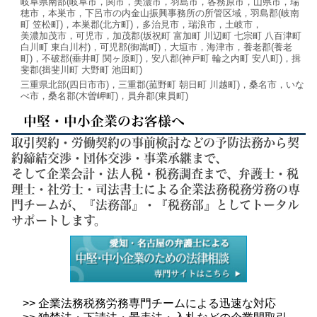
岐阜県南部(岐阜市，関市，美濃市，羽島市，各務原市，山県市，瑞
穂市，本巣市，下呂市の内金山振興事務所の所管区域，羽島郡(岐南
町 笠松町)，本巣郡(北方町)，多治見市，瑞浪市，土岐市，
美濃加茂市，可児市，加茂郡(坂祝町 富加町 川辺町 七宗町 八百津町
白川町 東白川村)，可児郡(御嵩町)，大垣市，海津市，養老郡(養老
町)，不破郡(垂井町 関ヶ原町)，安八郡(神戸町 輪之内町 安八町)，揖
斐郡(揖斐川町 大野町 池田町)
三重県北部(四日市市)，三重郡(菰野町 朝日町 川越町)，桑名市，いな
べ市，桑名郡(木曽岬町)，員弁郡(東員町)
中堅・中小企業のお客様へ
取引契約・労働契約の事前検討などの予防法務から契
約締結交渉・団体交渉・事業承継まで、
そして企業会計・法人税・税務調査まで、弁護士・税
理士・社労士・司法書士による企業法務税務労務の専
門チームが、『法務部』・『税務部』としてトータル
サポートします。
>> 企業法務税務労務専門チームによる迅速な対応