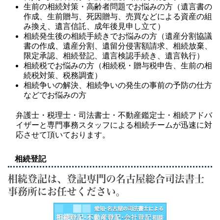
生前の相続対策・高齢者問題でお悩みの方（遺言書の
作成、生前贈与、死因贈与、売買などによる資産の組
み換え、遺言信託、成年後見申し立て）
相続発生後の相続手続きでお悩みの方（遺産分割協議
書の作成、遺産分割、遺留分侵害額請求、相続放棄、
限定承認、相続登記、遺言検認手続き、遺言執行）
相続税でお悩みの方（相続税・贈与税申告、生前の相
続税対策、税務調査）
相続争いの解決、相続争いの発生の事前の予防の仕方
などでお悩みの方
弁護士・税理士・司法書士・不動産鑑定士・相続アドバ
イザーと専門事務スタッフによる相続チームが迅速に対
応させて頂いております。
相続登記
相続登記は、登記専門の名古屋総合司法書士
事務所にお任せください。