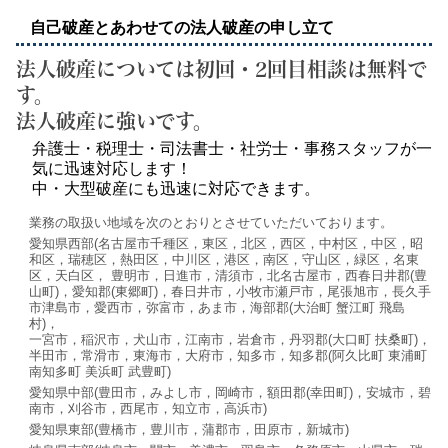
自己破産とあわせての法人破産の申し立て
法人破産については初回・2回目相談は無料で
す。
法人破産に強いです。
弁護士・税理士・司法書士・社労士・事務スタッフが一
気に迅速対応します！
中・大型破産にも迅速に対応できます。
業務の取扱い地域を次のとおりとさせていただいております。
愛知県西部(名古屋市千種区，東区，北区，西区，中村区，中区，昭
和区，瑞穂区，熱田区，中川区，港区，南区，守山区，緑区，名東
区，天白区， 豊明市，日進市，清須市，北名古屋市，西春日井郡(豊
山町)，愛知郡(東郷町)，春日井市，小牧市瀬戸市，尾張旭市，長久手
市津島市，愛西市，弥富市，あま市，海部郡(大治町 蟹江町 飛島
村)，
一宮市，稲沢市，犬山市，江南市，岩倉市，丹羽郡(大口町 扶桑町)，
半田市，常滑市，東海市，大府市，知多市，知多郡(阿久比町 東浦町
南知多町 美浜町 武豊町)
愛知県中部(豊田市，みよし市，岡崎市，額田郡(幸田町)，安城市，碧
南市，刈谷市，西尾市，知立市，高浜市)
愛知県東部(豊橋市，豊川市，蒲郡市，田原市，新城市)