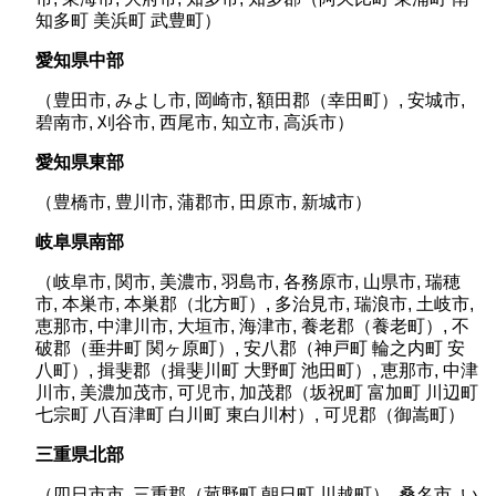
知多町 美浜町 武豊町）
愛知県中部
（豊田市, みよし市, 岡崎市, 額田郡（幸田町）, 安城市,
碧南市, 刈谷市, 西尾市, 知立市, 高浜市）
愛知県東部
（豊橋市, 豊川市, 蒲郡市, 田原市, 新城市）
岐阜県南部
（岐阜市, 関市, 美濃市, 羽島市, 各務原市, 山県市, 瑞穂
市, 本巣市, 本巣郡（北方町）, 多治見市, 瑞浪市, 土岐市,
恵那市, 中津川市, 大垣市, 海津市, 養老郡（養老町）, 不
破郡（垂井町 関ヶ原町）, 安八郡（神戸町 輪之内町 安
八町）, 揖斐郡（揖斐川町 大野町 池田町）, 恵那市, 中津
川市, 美濃加茂市, 可児市, 加茂郡（坂祝町 富加町 川辺町
七宗町 八百津町 白川町 東白川村）, 可児郡（御嵩町）
三重県北部
（四日市市, 三重郡（菰野町 朝日町 川越町）, 桑名市, い