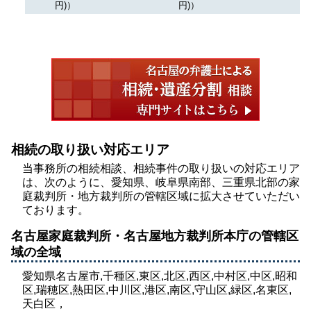
円)）
円)）
相続の取り扱い対応エリア
当事務所の相続相談、相続事件の取り扱いの対応エリア
は、次のように、愛知県、岐阜県南部、三重県北部の家
庭裁判所・地方裁判所の管轄区域に拡大させていただい
ております。
名古屋家庭裁判所・名古屋地方裁判所本庁の管轄区
域の全域
愛知県名古屋市,千種区,東区,北区,西区,中村区,中区,昭和
区,瑞穂区,熱田区,中川区,港区,南区,守山区,緑区,名東区,
天白区，