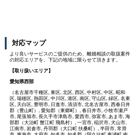
対応マップ
より良いサービスのご提供のため、離婚相談の取扱案件
の対応エリアを、下記の地域に限らせて頂きます。
【取り扱いエリア】
愛知県西部
（名古屋市千種区, 東区, 北区, 西区, 中村区, 中区, 昭和
区, 瑞穂区, 熱田区, 中川区, 港区, 南区, 守山区, 緑区, 名東
区, 天白区, 豊明市, 日進市, 清須市, 北名古屋市, 西春日井
郡（豊山町）, 愛知郡（東郷町）, 春日井市, 小牧市瀬戸
市, 尾張旭市, 長久手市津島市, 愛西市, 弥富市, あま市, 海
部郡（大治町 蟹江町 飛島村）, 一宮市, 稲沢市, 犬山市,
江南市, 岩倉市, 丹羽郡（大口町 扶桑町）, 半田市, 常滑
市, 東海市, 大府市, 知多市, 知多郡（阿久比町 東浦町 南