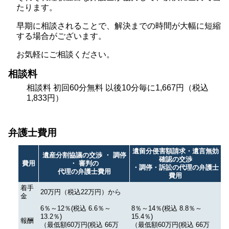
たります。
早期に相談されることで、解決までの時間が大幅に短縮
する場合がございます。
お気軽にご相談ください。
相談料
相談料 初回60分無料 以後10分毎に1,667円（税込
1,833円）
弁護士費用
遺留分侵害額請求・遺言無効
遺産分割協議の交渉 ・ 調停
確認の交渉
費用
・ 審判の
・調停・訴訟の代理の弁護士
代理の弁護士費用
費用
着手
20万円（税込22万円）から
金
6％～12％(税込 6.6％～
8％～14％(税込 8.8％～
13.2％)
15.4％)
報酬
（最低額60万円(税込 66万
（最低額60万円(税込 66万