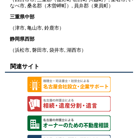
なべ市, 桑名郡（木曽岬町）, 員弁郡（東員町）
三重県中部
（津市, 亀山市, 鈴鹿市）
静岡県西部
（浜松市, 磐田市, 袋井市, 湖西市）
関連サイト