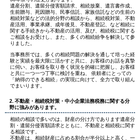
遺産分割、遺留分侵害額請求、相続放棄、遺言書作成、
生前贈与、死因贈与、民事信託、家族信託などの生前の
相続対策などの法的分野の相談から、相続税対策、不動
産活用、事業承継、成年後見、不動産登記、など相続に
関する手続きから不動産の活用、及び、相続税に関する
ご相談をお受けし、また、多くの相続紛争を解決して参
りました。
当事務所では、多くの相続問題の解決を通して培った経
験と実績を最大限に活かすと共に、お客様のお話を真摯
に伺い、お客様を取り巻く状況を的確に把握し、お客様
と共に一つ一つ丁寧に検討を重ね、 依頼者にとっての
「納得のできる相続」の実現に向けて、全力で取り組ん
でまいります。
2. 不動産・相続税対策・中小企業法務税務に関する分
野に強みがあります。
相続の相談で多いのは、財産の分け方であります遺産分
割・遺留分侵害額請求とともに、不動産と相続税に関す
る相談です。
不動産は、相続財産に占める割合が半分以上と高く、一